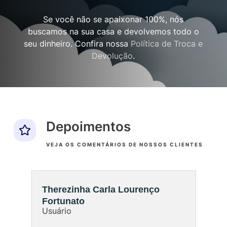
Se você não se apaixonar 100%, nós
buscamos na sua casa e devolvemos todo o
seu dinheiro. Confira nossa
Política de Troca e
Devolução
.
Depoimentos
VEJA OS COMENTÁRIOS DE NOSSOS CLIENTES
Therezinha Carla Lourenço
Ma
Fortunato
Us
Usuário