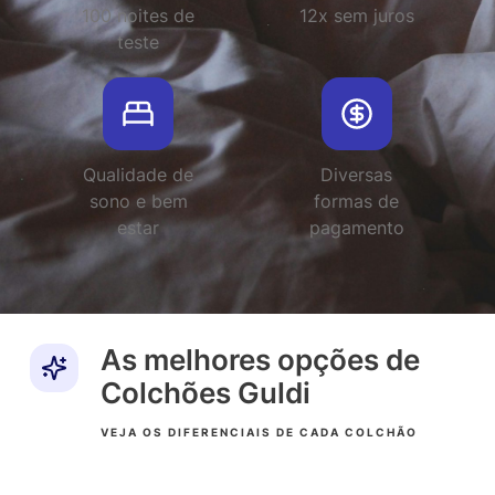
100 noites de
12x sem juros
teste
Qualidade de
Diversas
sono e bem
formas de
estar
pagamento
As melhores opções de
Colchões Guldi
VEJA OS DIFERENCIAIS DE CADA COLCHÃO