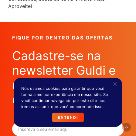
Aproveite!
FIQUE POR DENTRO DAS OFERTAS
Cadastre-se na
newsletter Guldi e
receba ofertas
Nós usamos cookies para garantir que você
tenha a melhor experiência em nosso site. Se
exclusivas!
você continuar navegando por este site nós
iremos assumir que você compreende isso.
ENTENDI