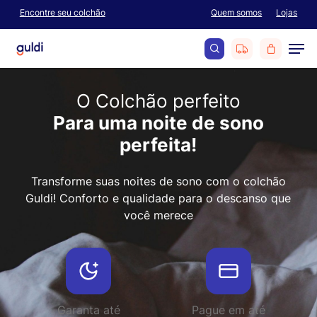
Skip
Encontre seu colchão
Quem somos
Lojas
Menu
to
Men
main
content
search
O Colchão perfeito
Para uma noite de sono
perfeita!
Transforme suas noites de sono com o colchão
Guldi! Conforto e qualidade para o descanso que
você merece
Garanta até
Pague em até