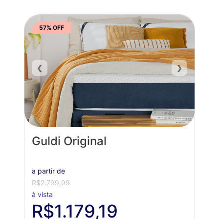
57% OFF
❮
❯
Guldi Original
a partir de
R$2.799,99
à vista
R$1.179,19