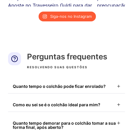
Siga-nos no Instagram
Perguntas frequentes
RESOLVENDO SUAS QUESTÕES
Quanto tempo o colchão pode ficar enrolado?
Recomendamos que o colchão seja aberto
Como eu sei se é o colchão ideal para mim?
assim que é entregue, para não perder o prazo
de teste que a Guldi lhe oferece. Mas caso não
O colchão Guldi foi desenvolvido para oferecer
seja possível, o colchão deve ser aberto em até
Quanto tempo demorar para o colchão tomar a sua
uma ótima noite de sono pela combinação
forma final, após aberto?
3 meses após o recebimento.
inovadora de diferentes camadas e teste