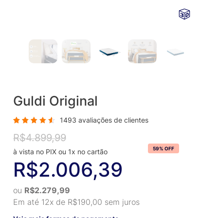
Guldi Original
1493
avaliações de clientes
Avaliado
1431
R$
4.899,99
Original
Current
como
4.67
de
price
price
59% OFF
5, com
baseado
was:
is:
R$
2.006,39
em
avaliações
R$4.899,99.
R$2.006,39.
de
clientes
ou
R$
2.279,99
Em até 12x de
R$
190,00
sem juros