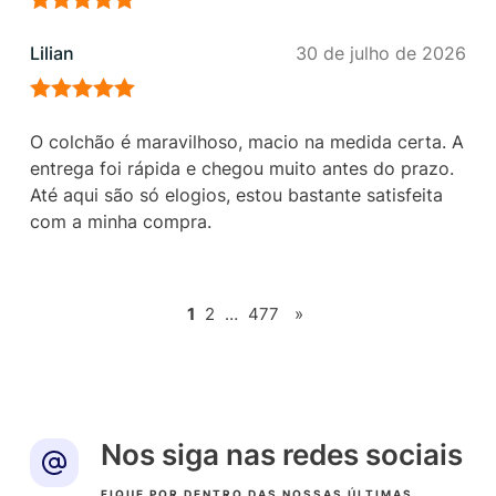
Avaliação
5
de 5
Lilian
30 de julho de 2026
Avaliação
5
de 5
O colchão é maravilhoso, macio na medida certa. A
entrega foi rápida e chegou muito antes do prazo.
Até aqui são só elogios, estou bastante satisfeita
com a minha compra.
1
2
…
477
»
Nos siga nas redes sociais
FIQUE POR DENTRO DAS NOSSAS ÚLTIMAS