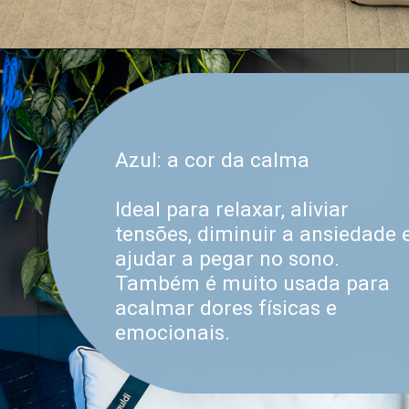
Azul: a cor da calma
Ideal para relaxar, aliviar
tensões, diminuir a ansiedade 
ajudar a pegar no sono.
Também é muito usada para
acalmar dores físicas e
emocionais.