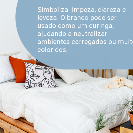
Simboliza limpeza, clareza e
leveza. O branco pode ser
usado como um curinga,
ajudando a neutralizar
ambientes carregados ou muit
coloridos.