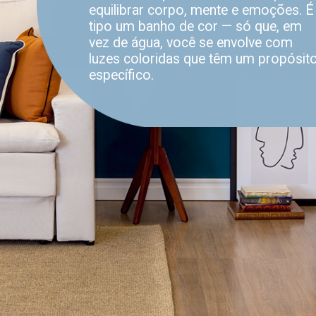
equilibrar corpo, mente e emoções. É
tipo um banho de cor — só que, em
vez de água, você se envolve com
luzes coloridas que têm um propósit
específico.