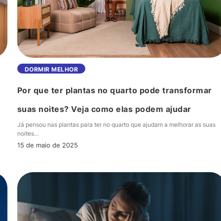
saúde
Por
DORMIR MELHOR
que
s
Por que ter plantas no quarto pode transformar
ter
plantas
suas noites? Veja como elas podem ajudar
no
Já pensou nas plantas para ter no quarto que ajudam a melhorar as suas
quarto
noites…
pode
15 de maio de 2025
transformar
suas
noites?
Veja
como
elas