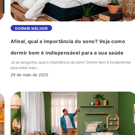
Afinal,
DORMIR MELHOR
qual
Afinal, qual a importância do sono? Veja como
a
importância
dormir bem é indispensável para a sua saúde
do
Já se perguntou qual a importância do sono? Dormir bem é fundamental
sono?
para estar mais…
Veja
29 de maio de 2025
como
dormir
bem
é
indispensável
para
a
sua