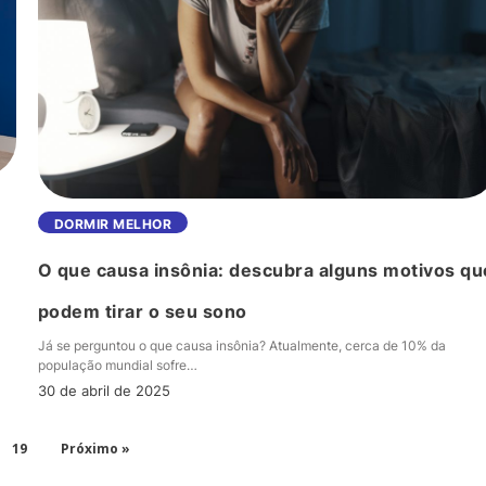
podem
ajudar
O
DORMIR MELHOR
que
O que causa insônia: descubra alguns motivos qu
causa
insônia:
podem tirar o seu sono
descubra
Já se perguntou o que causa insônia? Atualmente, cerca de 10% da
alguns
população mundial sofre…
motivos
30 de abril de 2025
que
podem
19
Próximo »
tirar
o