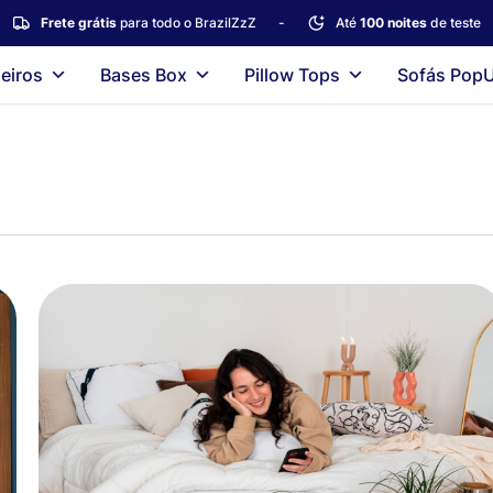
Frete grátis
para todo o BrazilZzZ
-
Até
100 noites
de teste
eiros
Bases Box
Pillow Tops
Sofás Pop