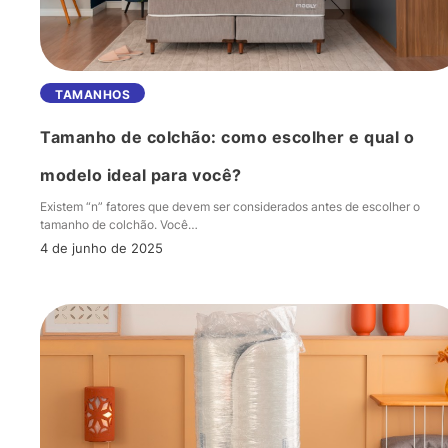
Tamanho
TAMANHOS
de
Tamanho de colchão: como escolher e qual o
colchão:
como
modelo ideal para você?
escolher
Existem “n” fatores que devem ser considerados antes de escolher o
e
tamanho de colchão. Você…
qual
4 de junho de 2025
o
modelo
ideal
para
você?