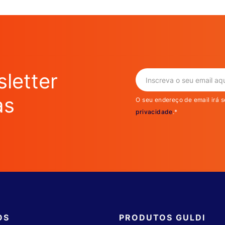
seu
sono
letter
as
O seu endereço de email irá s
privacidade
.*
OS
PRODUTOS GULDI