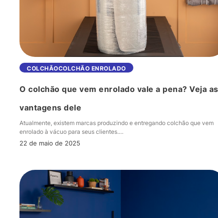
O
COLCHÃO
COLCHÃO ENROLADO
colchão
O colchão que vem enrolado vale a pena? Veja a
que
vem
vantagens dele
enrolado
Atualmente, existem marcas produzindo e entregando colchão que vem
vale
enrolado à vácuo para seus clientes.…
a
22 de maio de 2025
pena?
Veja
as
vantagens
dele