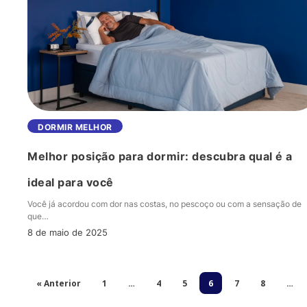
Melhor
DORMIR MELHOR
posição
Melhor posição para dormir: descubra qual é a
para
dormir:
ideal para você
descubra
Você já acordou com dor nas costas, no pescoço ou com a sensação de
qual
que…
é
8 de maio de 2025
a
ideal
para
« Anterior
1
…
4
5
6
7
8
…
você