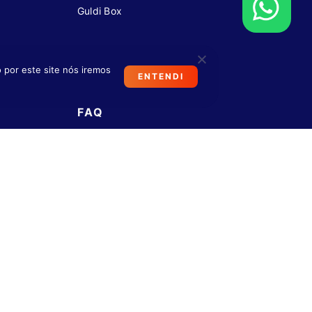
Guldi Box
 por este site nós iremos
ENTENDI
FAQ
VEJA PERGUNTAS FREQUENTES
+55 11 4933-7723
Seg-Sáb, 09h às 20h
*Exceto em feriados nacionais.
Encontre uma loja
VISITE UMA LOJA PRÓXIMA DE VOCÊ