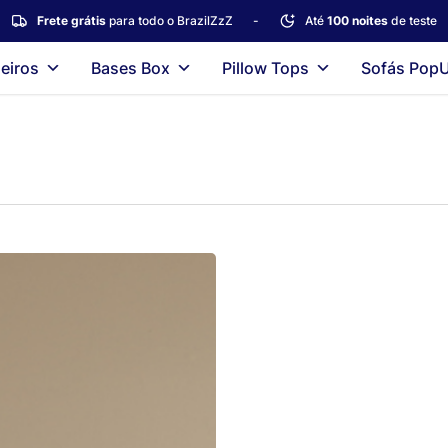
Frete grátis
para todo o BrazilZzZ
-
Até
100 noites
de teste
eiros
Bases Box
Pillow Tops
Sofás Pop