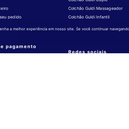
eiro
Colchão Guldi Massageador
seu pedido
Colchão Guldi Infantil
u colchão
Travesseiro Guldi
enha a melhor experiência em nosso site. Se você continuar navegando
Travesseiro Guldi Dream
de pagamento
Redes sociais
ARTÃO OU NO PIX
NOS ACOMPANHE NAS REDES