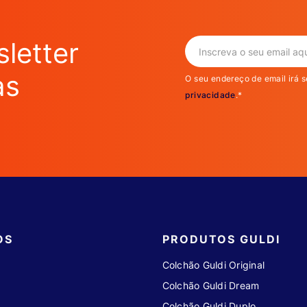
letter
as
O seu endereço de email irá s
privacidade
.*
OS
PRODUTOS GULDI
Colchão Guldi Original
Colchão Guldi Dream
Colchão Guldi Duplo