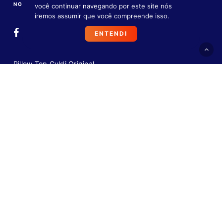
NOS ACOMPANHE NAS REDES
você continuar navegando por este site nós
iremos assumir que você compreende isso.
ENTENDI
Pillow Top Guldi Original
Pillow Top Guldi Dream
Guldi Box Baú
Guarda Box Guldi
Guldi Box
FAQ
VEJA PERGUNTAS FREQUENTES