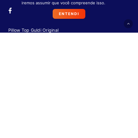
iremos assumir que você compreende isso.
ENTENDI
Pillow Top Guldi Original
Pillow Top Guldi Dream
Guldi Box Baú
Guarda Box Guldi
Guldi Box
FAQ
VEJA PERGUNTAS FREQUENTES
+55 11 4933-7723