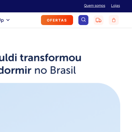
Menu
Quem somos
Lojas
search
Up
OFERTAS