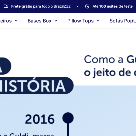
Frete grátis
para todo o BrazilZzZ
-
Até
100 noites
de teste
eiros
Bases Box
Pillow Tops
Sofás Pop