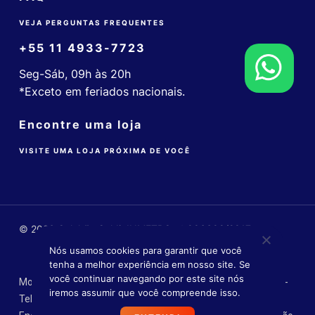
VEJA PERGUNTAS FREQUENTES
+55 11 4933-7723
Seg-Sáb, 09h às 20h
*Exceto em feriados nacionais.
Encontre uma loja
VISITE UMA LOJA PRÓXIMA DE VOCÊ
© 2026 Colchão Guldi. INMETRO nº 006608/2017
Nós usamos cookies para garantir que você
tenha a melhor experiência em nosso site. Se
você continuar navegando por este site nós
Mobly Comércio Varejista Ltda. - CNPJ: 14.055.516/0004-90 -
iremos assumir que você compreende isso.
Tel.: (11) 4933-0341