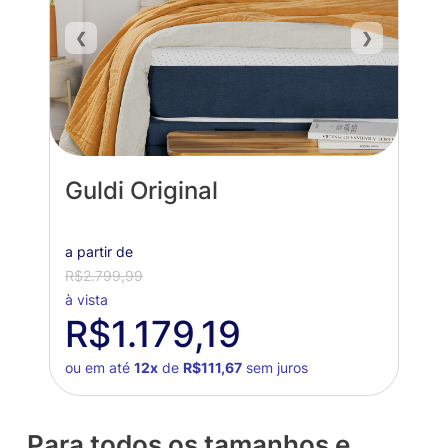
❮
❯
Guldi Original
a partir de
R$2.799,99
à vista
R$1.179,19
ou em até
12x
de
R$111,67
sem juros
Para todos os tamanhos e