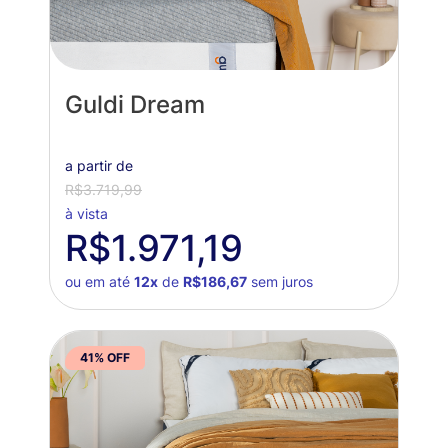
Guldi Dream
a partir de
R$3.719,99
à vista
R$1.971,19
ou em até
12x
de
R$186,67
sem juros
41% OFF