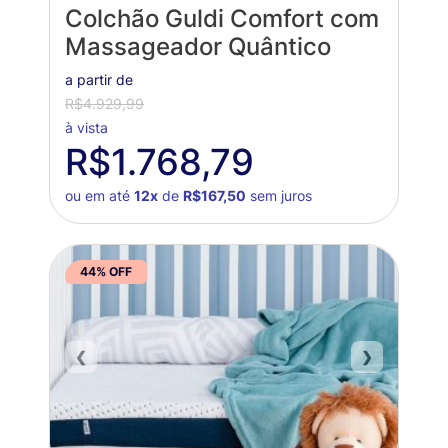
Colchão Guldi Comfort com
Massageador Quântico
a partir de
R$4.929,99
à vista
R$1.768,79
ou em até
12x
de
R$167,50
sem juros
44% OFF
❮
❯