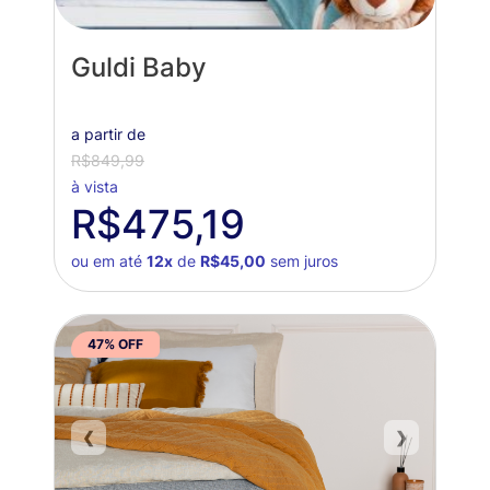
Guldi Baby
a partir de
R$849,99
à vista
R$475,19
ou em até
12x
de
R$45,00
sem juros
47% OFF
❮
❯