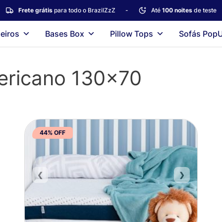
Frete grátis
para todo o BrazilZzZ
-
Até
100 noites
de teste
eiros
Bases Box
Pillow Tops
Sofás Pop
ericano 130×70
44% OFF
❮
❯