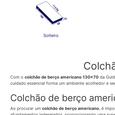
Solteiro
Colch
Com o
colchão de berço americano 130×70
da Guldi
cuidado essencial forma um ambiente acolhedor e seg
Colchão de berço ameri
Ao procurar um
colchão de berço americano
, é impo
afundamentos indesejados, proporcionando uma superf