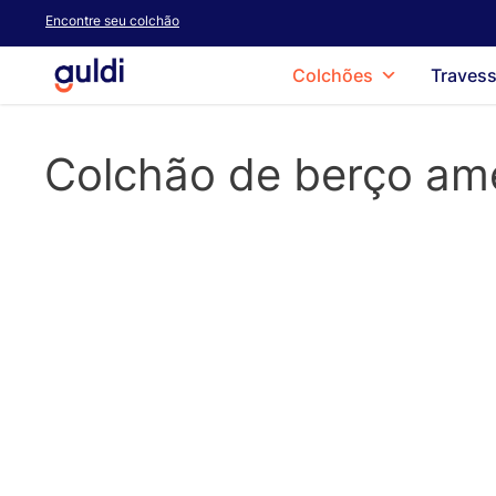
Skip
Encontre seu colchão
to
main
Colchões
Travess
content
Colchão de berço am