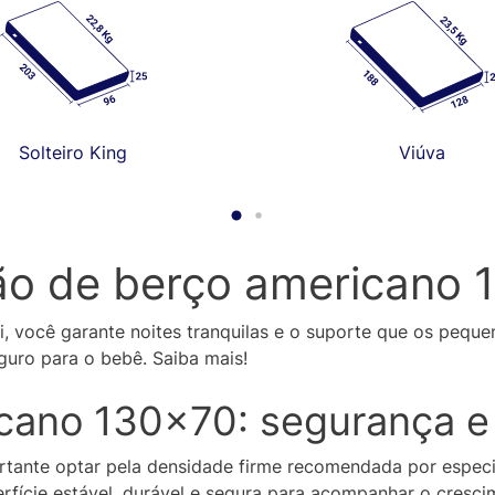
Solteiro King
Viúva
ão de berço americano 
, você garante noites tranquilas e o suporte que os pequ
uro para o bebê. Saiba mais!
cano 130×70: segurança e
rtante optar pela densidade firme recomendada por especia
ície estável, durável e segura para acompanhar o crescim