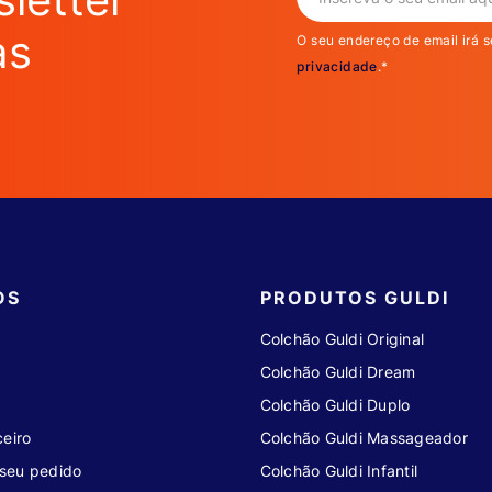
as
O seu endereço de email irá s
privacidade
.*
OS
PRODUTOS GULDI
Colchão Guldi Original
Colchão Guldi Dream
Colchão Guldi Duplo
eiro
Colchão Guldi Massageador
seu pedido
Colchão Guldi Infantil