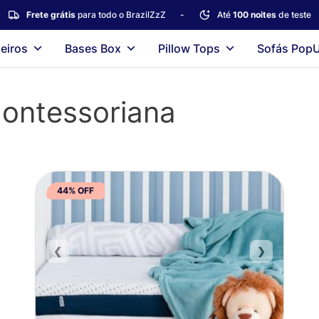
Frete grátis
para todo o BrazilZzZ
-
Até
100 noites
de teste
eiros
Bases Box
Pillow Tops
Sofás Pop
ontessoriana
44% OFF
❮
❯