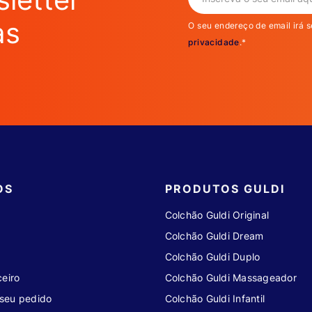
as
O seu endereço de email irá s
privacidade
.*
OS
PRODUTOS GULDI
Colchão Guldi Original
Colchão Guldi Dream
Colchão Guldi Duplo
eiro
Colchão Guldi Massageador
seu pedido
Colchão Guldi Infantil