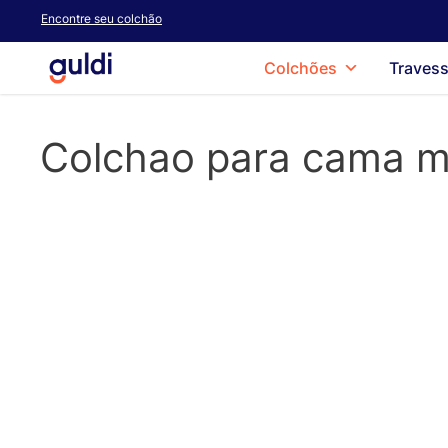
Skip
Encontre seu colchão
to
main
Colchões
Travess
content
Colchao para cama m