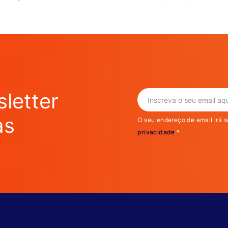
letter
as
O seu endereço de email irá s
privacidade
.*