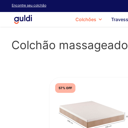
Skip
Encontre seu colchão
to
main
Colchões
Travess
content
Colchão massageado
57% OFF