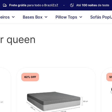
Frete grátis
para todo o BrazilZzZ
-
Até
100 noites
de teste
eiros
Bases Box
Pillow Tops
Sofás Pop
r queen
62% OFF
5