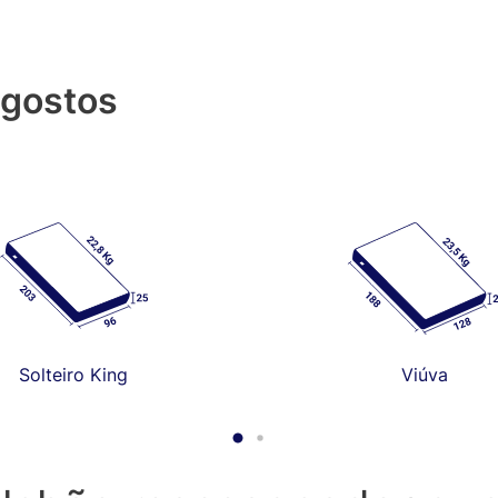
 gostos
Solteiro King
Viúva