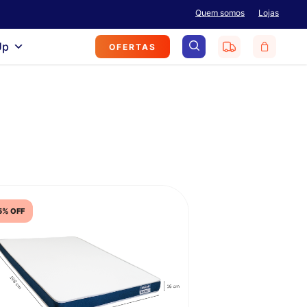
Menu
Quem somos
Lojas
search
Up
OFERTAS
5% OFF