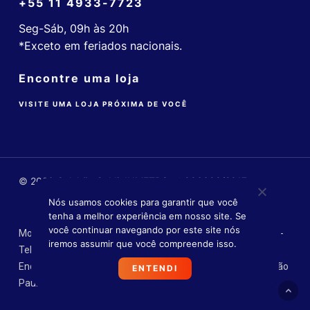
+55 11 4933-7723
Seg-Sáb, 09h às 20h
*Exceto em feriados nacionais.
Encontre uma loja
VISITE UMA LOJA PRÓXIMA DE VOCÊ
© 2026 Colchão Guldi. INMETRO nº 006608/2017
Nós usamos cookies para garantir que você
tenha a melhor experiência em nosso site. Se
você continuar navegando por este site nós
Mobly Comércio Varejista Ltda. - CNPJ: 14.055.516/0004-90 -
iremos assumir que você compreende isso.
Tel.: (11) 4933-0341
Endereço: Av. das Nações Unidas, 16737 Várzea de Baixo, São
ENTENDI
Paulo - SP - CEP 04730-090.