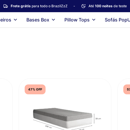
Frete grátis
para todo o BrazilZzZ
-
Até
100 noites
de teste
eiros
Bases Box
Pillow Tops
Sofás Pop
47% OFF
5