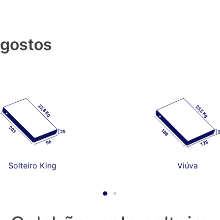
 gostos
Solteiro King
Viúva