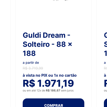
Guldi Dream -
Solteiro - 88 x
188
a partir de
a 
R$ 3.719,99
R
à vista no PIX ou 1x no cartão
à
R$ 1.971,19
ou em até 12x de
R$ 186,67
sem juros
ou
COMPRAR