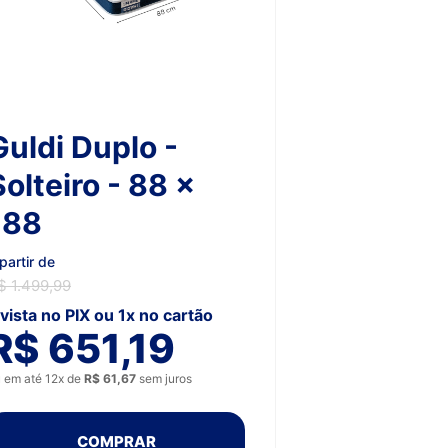
Guldi Duplo -
Solteiro - 88 x
188
partir de
$ 1.499,99
 vista no PIX ou 1x no cartão
R$ 651,19
 em até 12x de
R$ 61,67
sem juros
COMPRAR