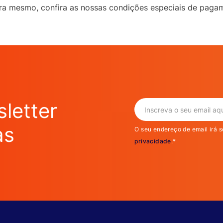
ora mesmo, confira as nossas condições especiais de paga
letter
as
O seu endereço de email irá s
privacidade
.*