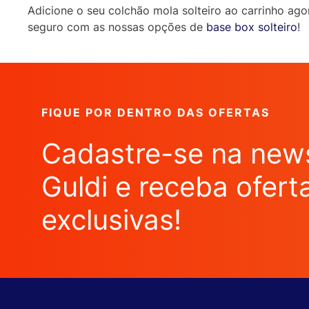
Adicione o seu colchão mola solteiro ao carrinho ag
seguro com as nossas opções de
base box solteiro
!
FIQUE POR DENTRO DAS OFERTAS
Cadastre-se na news
Guldi e receba ofert
exclusivas!