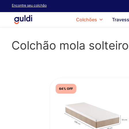
Skip
Encontre seu colchão
to
main
Colchões
Travess
content
Colchão mola solteiro
64% OFF