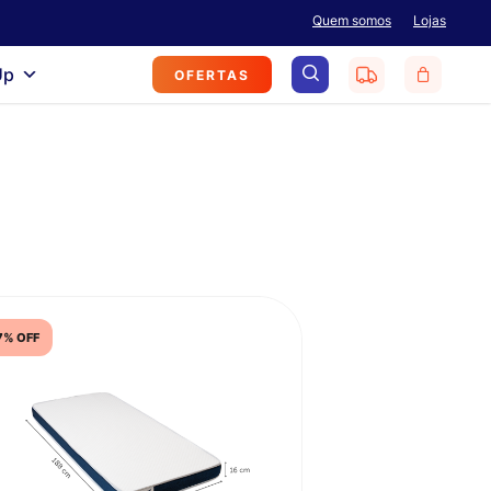
Menu
Quem somos
Lojas
search
Up
OFERTAS
7% OFF