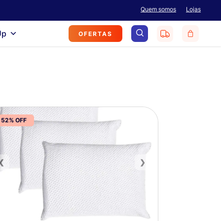
Menu
Quem somos
Lojas
search
Up
OFERTAS
52% OFF
❮
❯