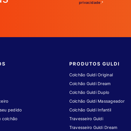
privacidade
.*
OS
PRODUTOS GULDI
Colchão Guldi Original
Colchão Guldi Dream
Colchão Guldi Duplo
eiro
Colchão Guldi Massageador
seu pedido
Colchão Guldi Infantil
u colchão
Travesseiro Guldi
Travesseiro Guldi Dream