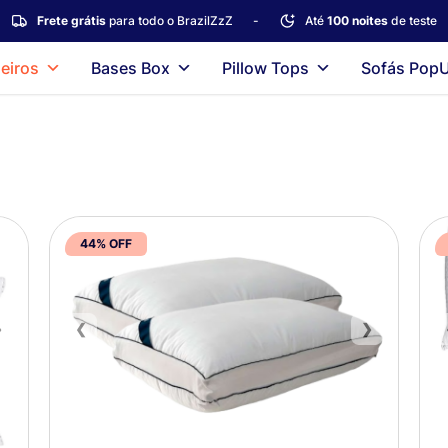
Frete grátis
para todo o BrazilZzZ
-
Até
100 noites
de teste
eiros
Bases Box
Pillow Tops
Sofás Pop
44% OFF
❯
❮
❯