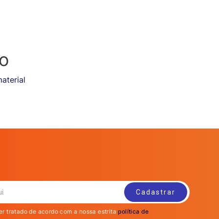
o
aterial
er tratado de acordo com a nossa estrita
política de