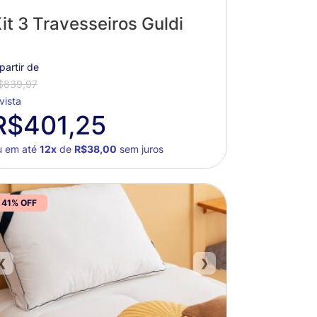
it 3 Travesseiros Guldi
partir de
$839,97
vista
R$401,25
u em até
12x
de
R$38,00
sem juros
41% OFF
❮
❯