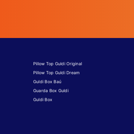
Pillow Top Guldi Original
Pillow Top Guldi Dream
Guldi Box Baú
Guarda Box Guldi
Guldi Box