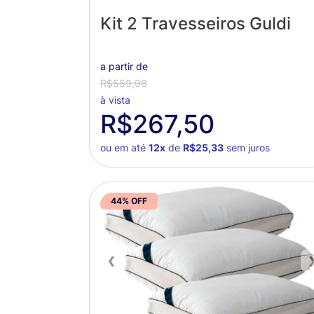
Kit 2 Travesseiros Guldi
a partir de
R$559,98
à vista
R$267,50
ou em até
12x
de
R$25,33
sem juros
44% OFF
❮