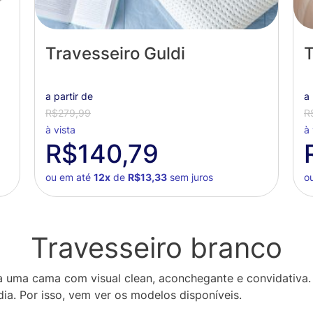
Travesseiro Guldi
T
a partir de
a 
R$279,99
R
à vista
à 
R$140,79
ou em até
12x
de
R$13,33
sem juros
o
Travesseiro branco
 uma cama com visual clean, aconchegante e convidativa. Es
ia. Por isso, vem ver os modelos disponíveis.