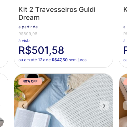
Kit 2 Travesseiros Guldi
K
Dream
a partir de
a 
R$899,98
R
à vista
à 
R$501,58
ou em até
12x
de
R$47,50
sem juros
o
49% OFF
❯
❮
❯