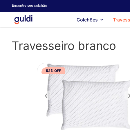
Skip
Encontre seu colchão
to
main
Colchões
Travess
content
Travesseiro branco
52% OFF
❮