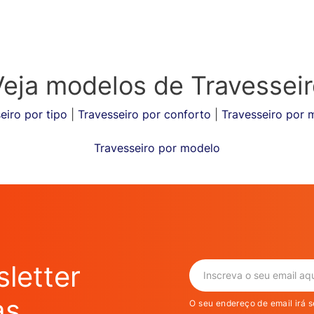
Veja modelos de Travesseir
eiro por tipo
|
Travesseiro por conforto
|
Travesseiro por m
Travesseiro por modelo
letter
as
O seu endereço de email irá s