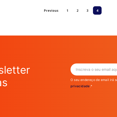
Previous
1
2
3
4
letter
as
O seu endereço de email irá s
privacidade
.*