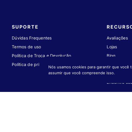
SUPORTE
RECURS
Dúvidas Frequentes
Avaliações
Termos de uso
Lojas
Política de Troca e Devolução
Blog
Política de privacidade
Seja um parc
Nós usamos cookies para garantir que você t
assumir que você compreende isso.
Acompanhe 
Encontre se
Compra 100% segura
Formas 
TUDO DA MELHOR MANEIRA
PAGUE NO C