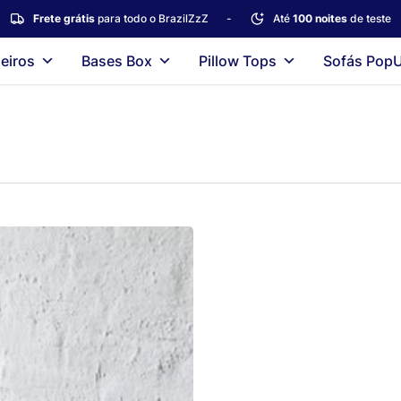
Frete grátis
para todo o BrazilZzZ
-
Até
100 noites
de teste
eiros
Bases Box
Pillow Tops
Sofás Pop