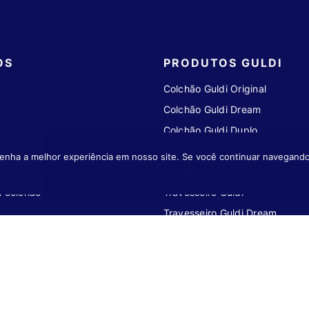
OS
PRODUTOS GULDI
Colchão Guldi Original
Colchão Guldi Dream
Colchão Guldi Duplo
eiro
Colchão Guldi Massageador
enha a melhor experiência em nosso site. Se você continuar navegando
seu pedido
Colchão Guldi Infantil
u colchão
Travesseiro Guldi
Travesseiro Guldi Dream
de pagamento
Redes sociais
ARTÃO OU NO PIX
NOS ACOMPANHE NAS REDES