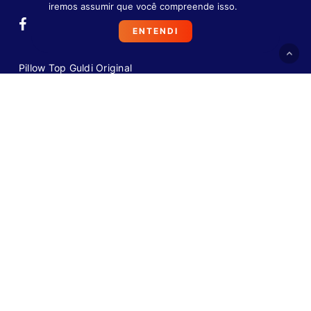
iremos assumir que você compreende isso.
ENTENDI
Pillow Top Guldi Original
Pillow Top Guldi Dream
Guldi Box Baú
Guarda Box Guldi
Guldi Box
FAQ
VEJA PERGUNTAS FREQUENTES
+55 11 4933-7723