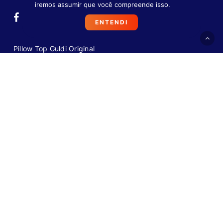
iremos assumir que você compreende isso.
ENTENDI
Pillow Top Guldi Original
Pillow Top Guldi Dream
Guldi Box Baú
Guarda Box Guldi
Guldi Box
FAQ
VEJA PERGUNTAS FREQUENTES
+55 11 4933-7723