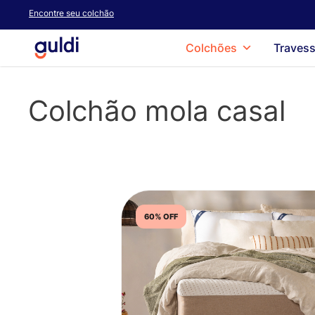
Skip
Encontre seu colchão
to
main
Colchões
Travess
content
Colchão mola casal
60% OFF