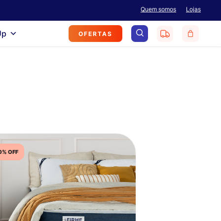
Menu
Quem somos
Lojas
search
Up
OFERTAS
0% OFF