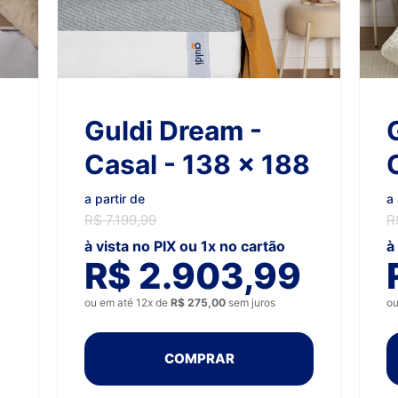
Guldi Dream -
Casal - 138 x 188
a partir de
a 
R$ 7.199,99
R
à vista no PIX ou 1x no cartão
à
R$ 2.903,99
ou em até 12x de
R$ 275,00
sem juros
ou
COMPRAR