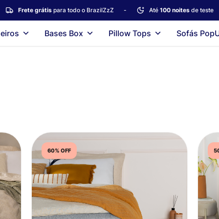
Frete grátis
para todo o BrazilZzZ
-
Até
100 noites
de teste
eiros
Bases Box
Pillow Tops
Sofás Pop
60% OFF
5