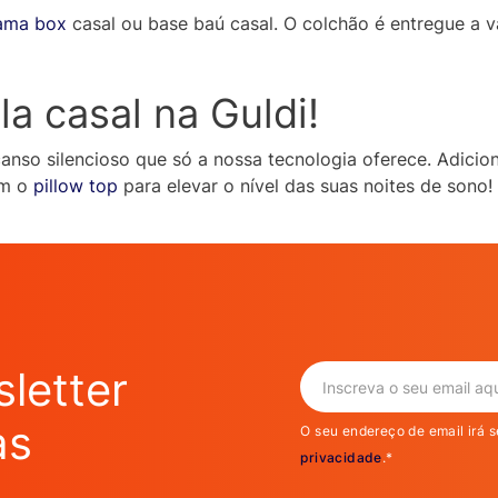
ama box
casal ou base baú casal. O colchão é entregue a v
a casal na Guldi!
nso silencioso que só a nossa tecnologia oferece. Adicion
ém o
pillow top
para elevar o nível das suas noites de sono!
letter
as
O seu endereço de email irá s
privacidade
.*