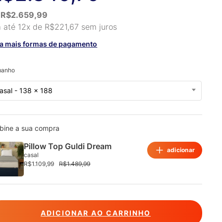
ientes
u
R$
2.659,99
 até 12x de
R$
221,67
sem juros
ja mais formas de pagamento
manho
asal - 138 x 188
bine a sua compra
Pillow Top Guldi Dream
adicionar
casal
R$
1.109,99
R$
1.489,99
ADICIONAR AO CARRINHO