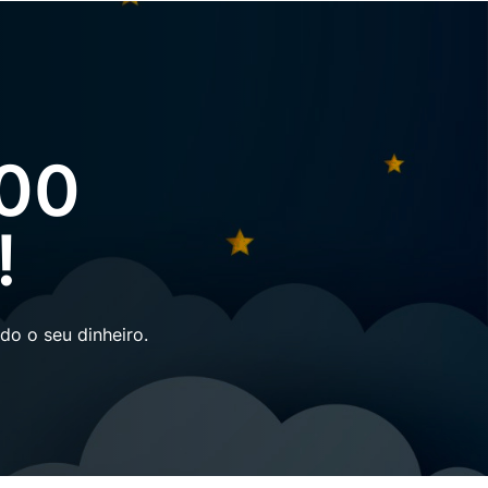
100
!
o o seu dinheiro.