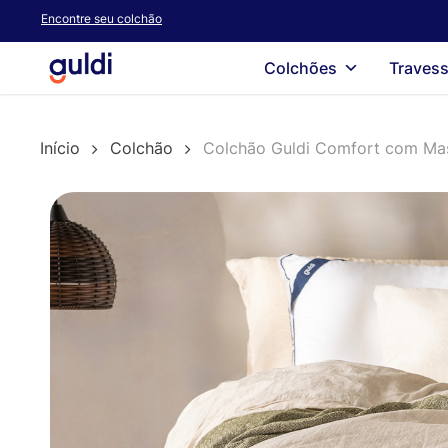
Skip
Encontre seu colchão
to
main
Colchões
Travess
content
Início
Colchão
Colchão Guldi Comfort com Ma