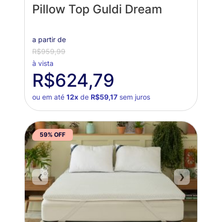
Pillow Top Guldi Dream
a partir de
R$959,99
à vista
R$624,79
ou em até
12x
de
R$59,17
sem juros
59% OFF
❮
❯