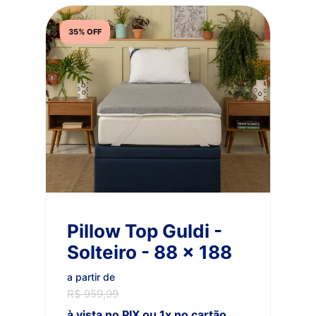
35% OFF
Pillow Top Guldi -
Solteiro - 88 x 188
a partir de
R$ 959,99
à vista no PIX ou 1x no cartão