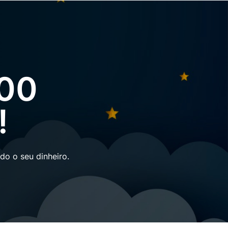
100
!
o o seu dinheiro.