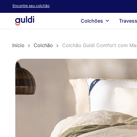
Skip
Encontre seu colchão
to
main
Colchões
Travess
content
Início
Colchão
Colchão Guldi Comfort com Ma