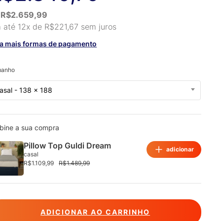
ientes
u
R$
2.659,99
 até 12x de
R$
221,67
sem juros
ja mais formas de pagamento
manho
asal - 138 x 188
bine a sua compra
Pillow Top Guldi Dream
adicionar
casal
R$
1.109,99
R$
1.489,99
ADICIONAR AO CARRINHO