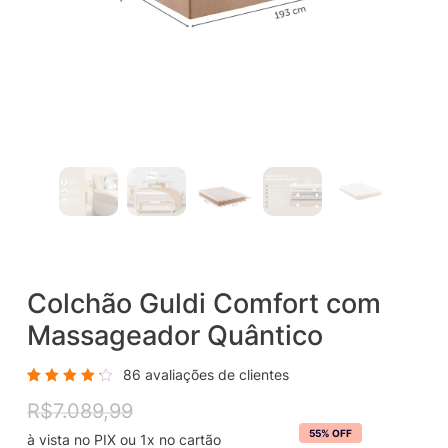
Colchão Guldi Comfort com
Massageador Quântico
86
avaliações de clientes
Avaliado
86
R$
7.089,99
Original
Current
como
4.31
price
price
55% OFF
de 5,
com