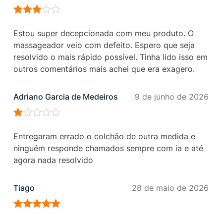
Avaliação
3
de 5
Estou super decepcionada com meu produto. O
massageador veio com defeito. Espero que seja
resolvido o mais rápido possível. Tinha lido isso em
outros comentários mais achei que era exagero.
Adriano Garcia de Medeiros
9 de junho de 2026
Avaliação
1
Entregaram errado o colchão de outra medida e
de
ninguém responde chamados sempre com ia e até
5
agora nada resolvido
Tiago
28 de maio de 2026
Avaliação
5