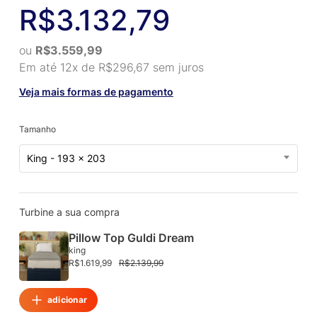
was:
is:
R$
3.132,79
baseado
em
R$7.089,99.
R$3.132,79.
avaliações
de
clientes
ou
R$
3.559,99
Em até 12x de
R$
296,67
sem juros
Veja mais formas de pagamento
Tamanho
King - 193 x 203
Turbine a sua compra
Pillow Top Guldi Dream
king
R$
1.619,99
R$
2.139,99
adicionar