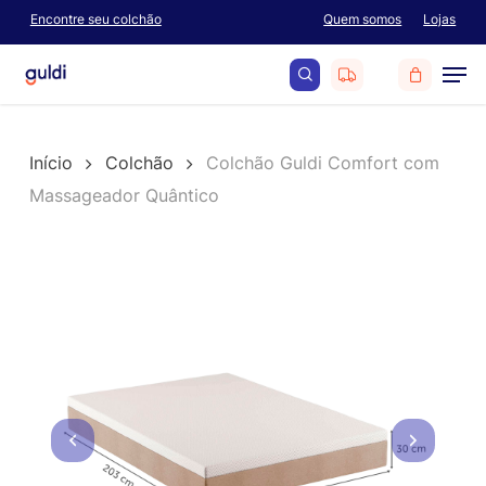
Skip
Encontre seu colchão
Quem somos
Lojas
Menu
to
Men
main
content
search
Início
Colchão
Colchão Guldi Comfort com
Massageador Quântico