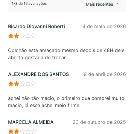
1-3 de 16 avaliações
Mais recentes
Ricardo Diovanni Roberti
14 de maio de 2026
Avaliação
2
de
Colchão esta amaçado mesmo depois de 48H dele
5
aberto gostaria de trocar
ALEXANDRE DOS SANTOS
9 de abril de 2026
Avaliação
2
de
achei não tão macio, o primeiro que comprei muito
5
macio, já esse achei meio firme
MARCELA ALMEIDA
23 de outubro de 2025