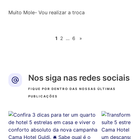
Avaliação
2
de
Muito Mole- Vou realizar a troca
5
1
2
…
6
»
Nos siga nas redes sociais
FIQUE POR DENTRO DAS NOSSAS ÚLTIMAS
PUBLICAÇÕES