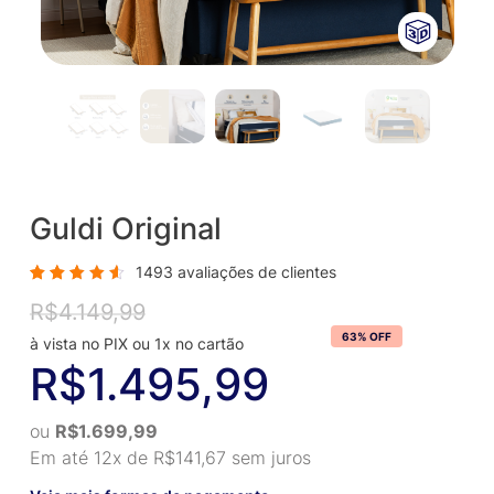
Guldi Original
1493
avaliações de clientes
Avaliado
1431
R$
4.149,99
Original
Current
como
4.67
de
price
price
63% OFF
5, com
baseado
was:
is:
R$
1.495,99
em
avaliações
R$4.149,99.
R$1.495,99.
de
clientes
ou
R$
1.699,99
Em até 12x de
R$
141,67
sem juros