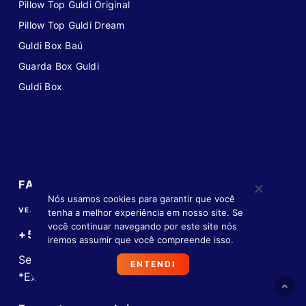
Pillow Top Guldi Original
Pillow Top Guldi Dream
Guldi Box Baú
Guarda Box Guldi
Guldi Box
FAQ
Nós usamos cookies para garantir que você
VEJA PERGUNTAS FREQUENTES
tenha a melhor experiência em nosso site. Se
você continuar navegando por este site nós
+55 11 4933-7723
iremos assumir que você compreende isso.
Seg-Sáb, 09h às 20h
ENTENDI
*Exceto em feriados nacionais.