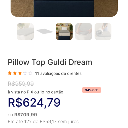
Pillow Top Guldi Dream
11
avaliações de clientes
Avaliado
11
R$
959,99
Original
Current
como
3.36
price
price
34% OFF
de 5,
com
was:
is:
R$
624,79
baseado
em
R$959,99.
R$624,79.
avaliações
de
clientes
ou
R$
709,99
Em até 12x de
R$
59,17
sem juros