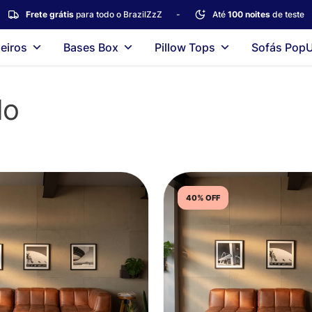
Frete grátis
para todo o BrazilZzZ
-
Até
100 noites
de teste
eiros
Bases Box
Pillow Tops
Sofás Pop
lo
40% OFF