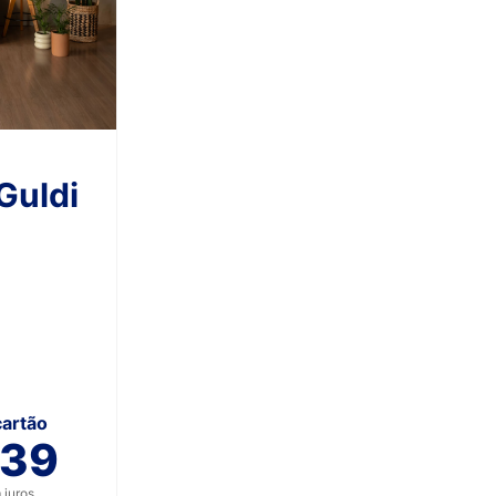
Guldi
cartão
,39
juros