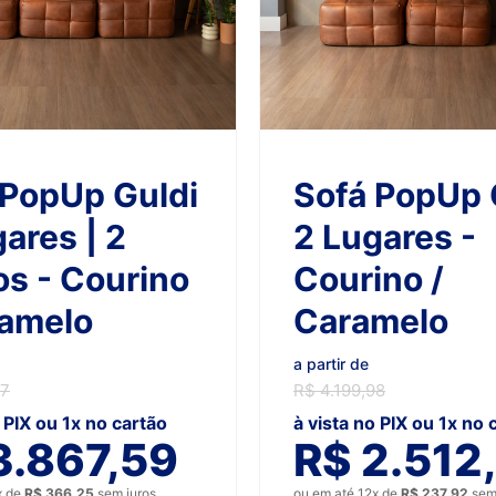
 PopUp Guldi
Sofá PopUp 
ares | 2
2 Lugares -
os - Courino
Courino /
ramelo
Caramelo
a partir de
97
R$ 4.199,98
o PIX ou 1x no cartão
à vista no PIX ou 1x no 
3.867,59
R$ 2.512
x de
R$ 366,25
sem juros
ou em até 12x de
R$ 237,92
sem 