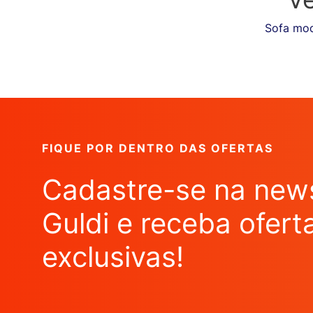
Sofa mod
FIQUE POR DENTRO DAS OFERTAS
Cadastre-se na news
Guldi e receba ofert
exclusivas!