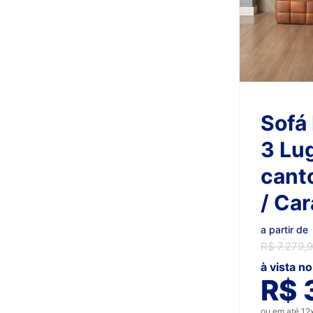
Sofá
3 Lug
cant
/ Ca
a partir de
R$ 7.279,
à vista n
R$ 
ou em até 12