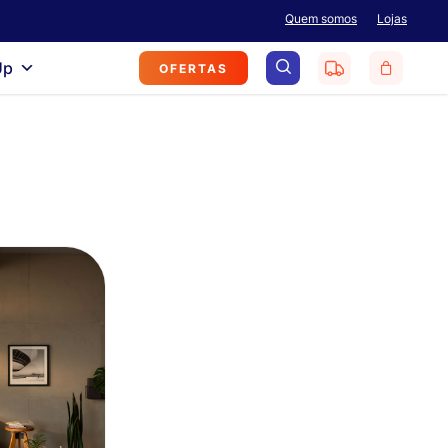
Menu
Quem somos
Lojas
search
Up
OFERTAS