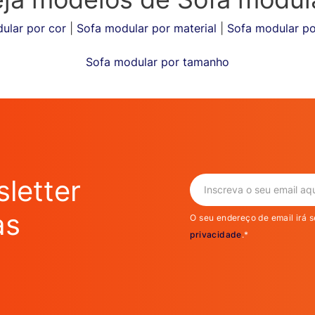
ular por cor
|
Sofa modular por material
|
Sofa modular p
Sofa modular por tamanho
letter
as
O seu endereço de email irá s
privacidade
.*