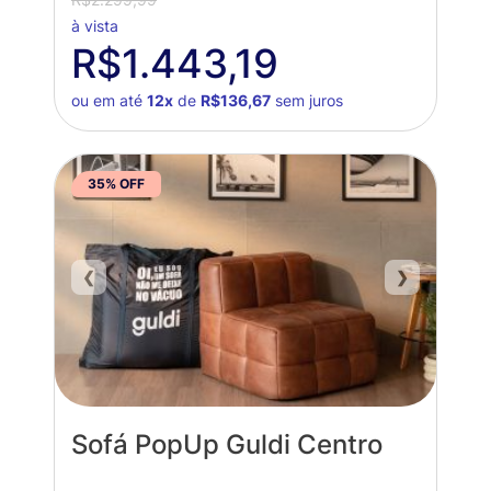
à vista
R$1.443,19
ou em até
12x
de
R$136,67
sem juros
35% OFF
❮
❯
Sofá PopUp Guldi Centro