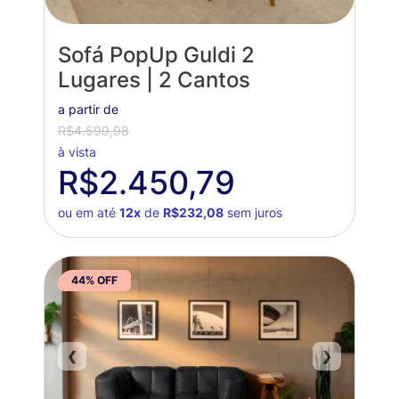
Sofá PopUp Guldi 2
Lugares | 2 Cantos
a partir de
R$4.599,98
à vista
R$2.450,79
ou em até
12x
de
R$232,08
sem juros
44% OFF
❮
❯