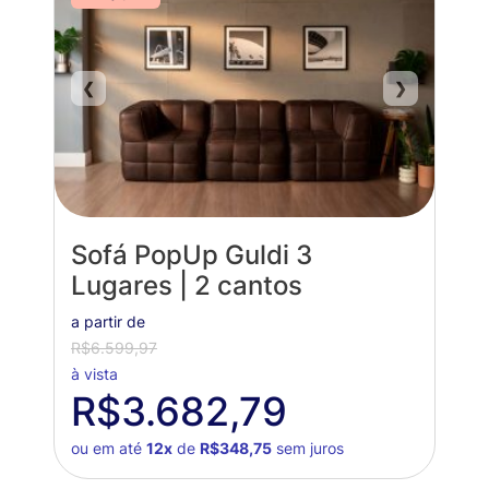
❮
❯
Sofá PopUp Guldi 3
Lugares | 2 cantos
a partir de
R$6.599,97
à vista
R$3.682,79
ou em até
12x
de
R$348,75
sem juros