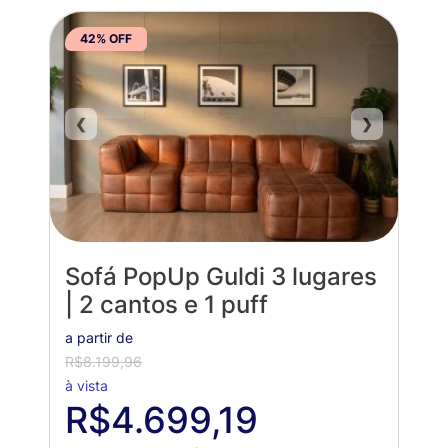
42% OFF
❮
❯
Sofá PopUp Guldi 3 lugares
| 2 cantos e 1 puff
a partir de
R$8.199,96
à vista
R$4.699,19