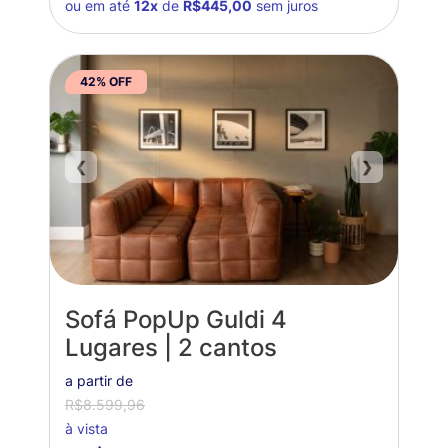
ou em até
12x
de
R$445,00
sem juros
42% OFF
❮
❯
Sofá PopUp Guldi 4
Lugares | 2 cantos
a partir de
R$8.599,96
à vista