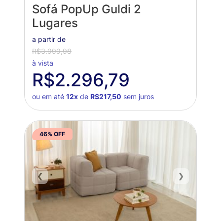
Sofá PopUp Guldi 2
Lugares
a partir de
R$3.999,98
à vista
R$2.296,79
ou em até
12x
de
R$217,50
sem juros
46% OFF
❮
❯