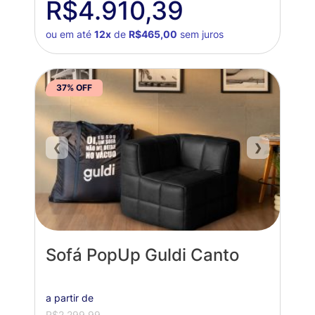
R$4.910,39
ou em até
12x
de
R$465,00
sem juros
37% OFF
❮
❯
Sofá PopUp Guldi Canto
a partir de
R$2.299,99