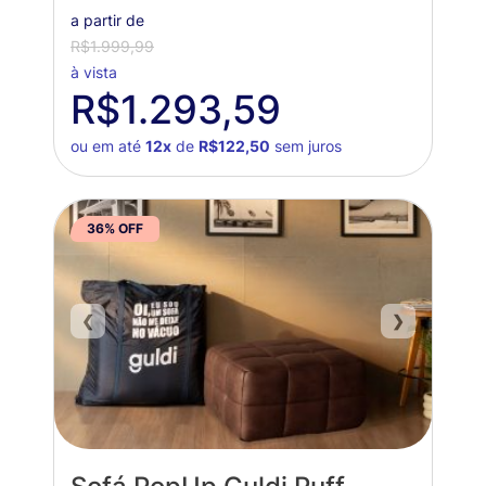
a partir de
R$1.999,99
à vista
R$1.293,59
ou em até
12x
de
R$122,50
sem juros
36% OFF
❮
❯