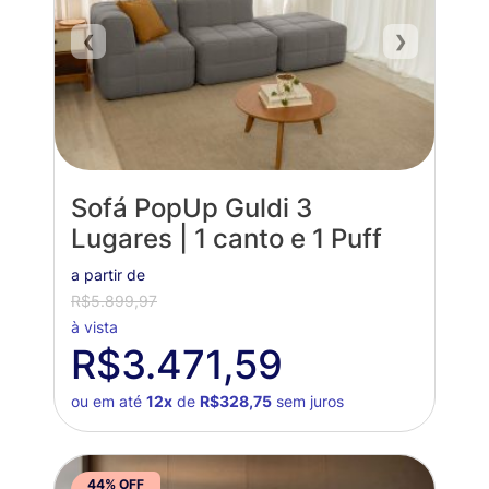
❮
❯
Sofá PopUp Guldi 3
Lugares | 1 canto e 1 Puff
a partir de
R$5.899,97
à vista
R$3.471,59
ou em até
12x
de
R$328,75
sem juros
44% OFF