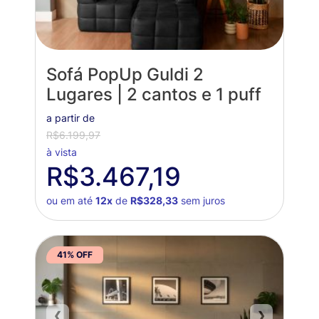
Sofá PopUp Guldi 2
Lugares | 2 cantos e 1 puff
a partir de
R$6.199,97
à vista
R$3.467,19
ou em até
12x
de
R$328,33
sem juros
41% OFF
❮
❯