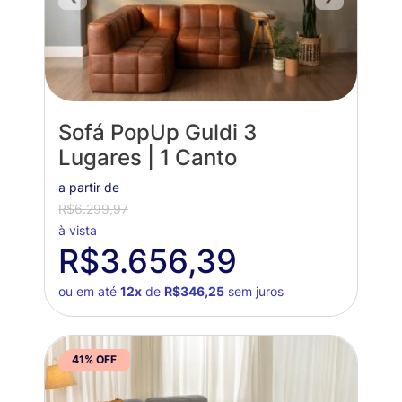
Sofá PopUp Guldi 3
Lugares | 1 Canto
a partir de
R$6.299,97
à vista
R$3.656,39
ou em até
12x
de
R$346,25
sem juros
41% OFF