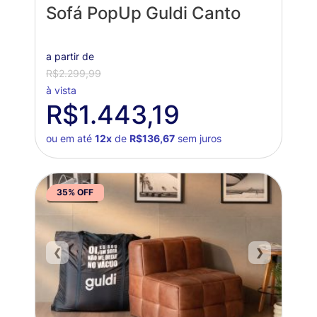
Sofá PopUp Guldi Canto
a partir de
R$2.299,99
à vista
R$1.443,19
ou em até
12x
de
R$136,67
sem juros
35% OFF
❮
❯