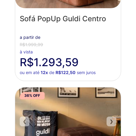
Sofá PopUp Guldi Centro
a partir de
R$1.999,99
à vista
R$1.293,59
ou em até
12x
de
R$122,50
sem juros
36% OFF
❮
❯