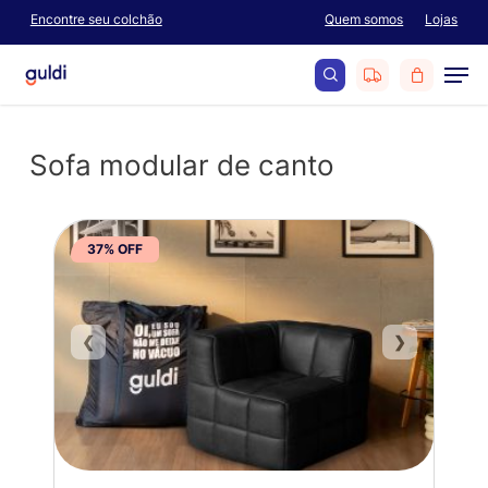
Skip
Encontre seu colchão
Quem somos
Lojas
Menu
to
Men
main
content
search
Sofa modular de canto
37% OFF
❮
❯