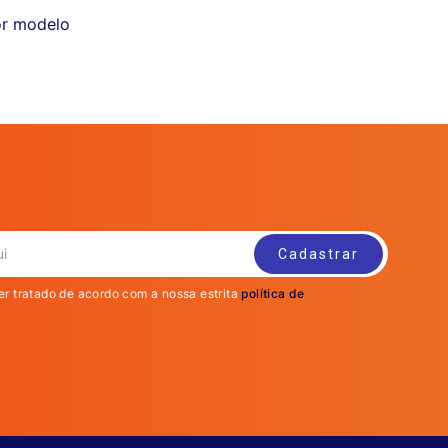
or modelo
er tratado de acordo com a nossa estrita
política de