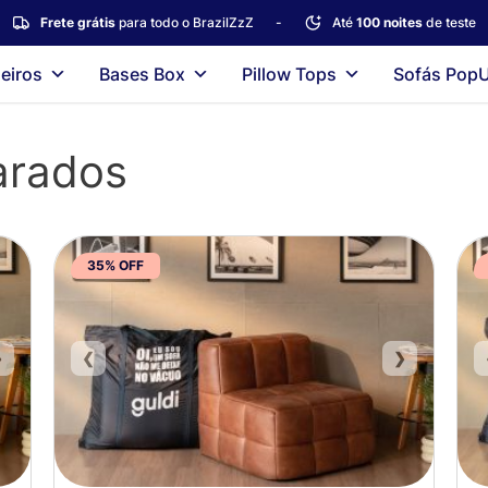
Frete grátis
para todo o BrazilZzZ
-
Até
100 noites
de teste
eiros
Bases Box
Pillow Tops
Sofás Pop
arados
35% OFF
❯
❮
❯