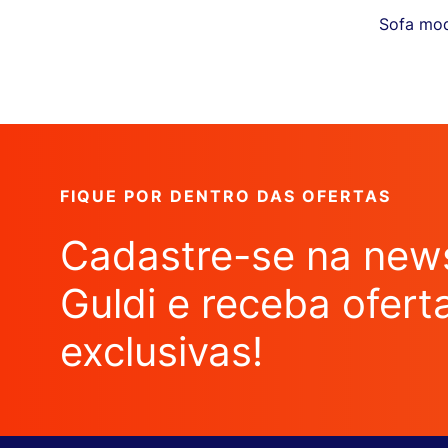
Sofa mod
FIQUE POR DENTRO DAS OFERTAS
Cadastre-se na news
Guldi e receba ofert
exclusivas!