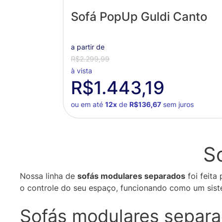
Sofá PopUp Guldi Canto
a partir de
R$2.299,99
à vista
R$1.443,19
ou em até
12x
de
R$136,67
sem juros
S
Nossa linha de
sofás modulares separados
foi feita
o controle do seu espaço, funcionando como um sistem
Sofás modulares separad