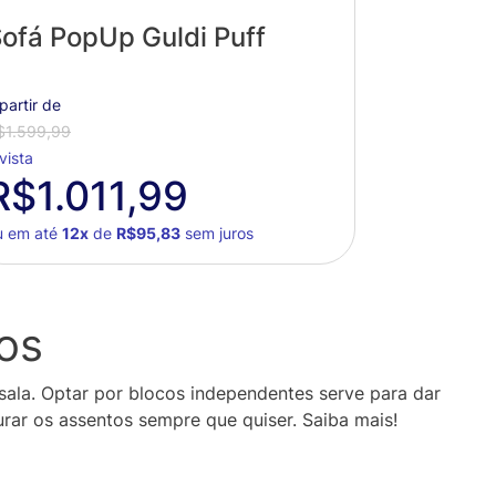
ofá PopUp Guldi Puff
partir de
$1.599,99
vista
R$1.011,99
u em até
12x
de
R$95,83
sem juros
os
 sala. Optar por blocos independentes serve para dar
rar os assentos sempre que quiser. Saiba mais!