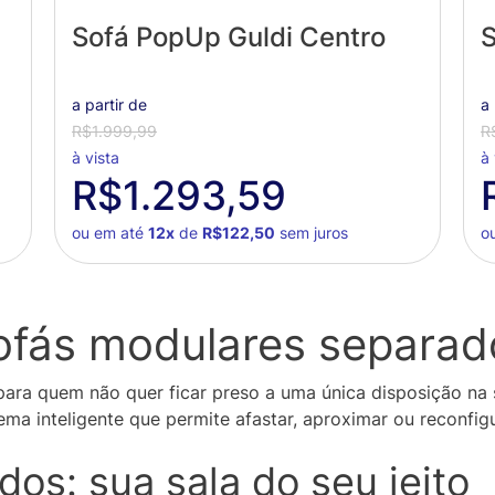
Sofá PopUp Guldi Centro
S
a partir de
a 
R$1.999,99
R
à vista
à 
R$1.293,59
ou em até
12x
de
R$122,50
sem juros
o
ofás modulares separad
 para quem não quer ficar preso a uma única disposição na
a inteligente que permite afastar, aproximar ou reconfigu
os: sua sala do seu jeito