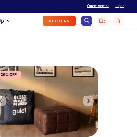
Menu
Quem somos
Lojas
search
Up
OFERTAS
36% OFF
❮
❯