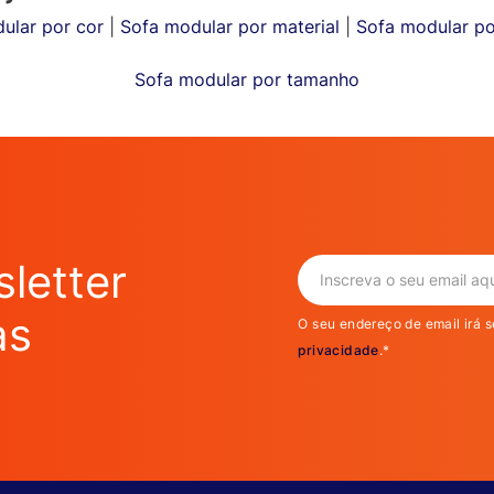
ular por cor
|
Sofa modular por material
|
Sofa modular p
Sofa modular por tamanho
letter
as
O seu endereço de email irá s
privacidade
.*