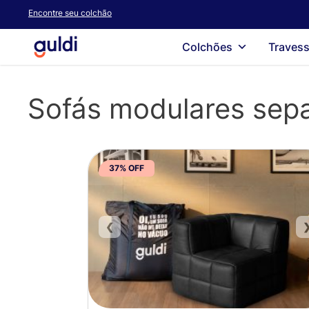
Skip
Encontre seu colchão
to
main
Colchões
Travess
content
Sofás modulares sep
37% OFF
❮