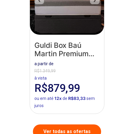
Guldi Box Baú
Martin Premium
Suede
a partir de
R$1.349,99
à vista
R$879,99
12x
R$83,33
ou em até
de
sem
juros
Ver todas as ofertas