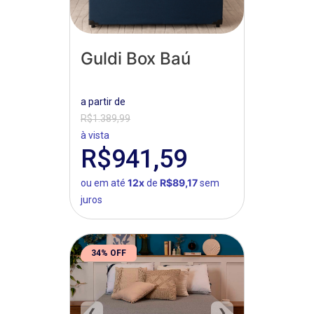
Guldi Box Baú
a partir de
R$1.389,99
à vista
R$941,59
12x
R$89,17
ou em até
de
sem
juros
34% OFF
❮
❯