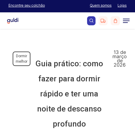
Skip
Encontre seu colchão
Quem somos
Lojas
Menu
to
Men
main
content
search
13 de
março
Dormir
de
Guia prático: como
melhor
2026
fazer para dormir
rápido e ter uma
noite de descanso
profundo