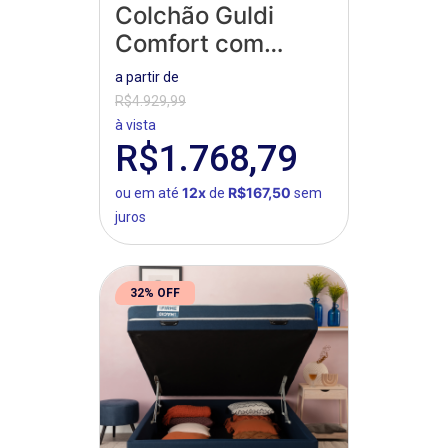
Colchão Guldi
Comfort com
Massageador
a partir de
Quântico
R$4.929,99
à vista
R$1.768,79
12x
R$167,50
ou em até
de
sem
juros
32% OFF