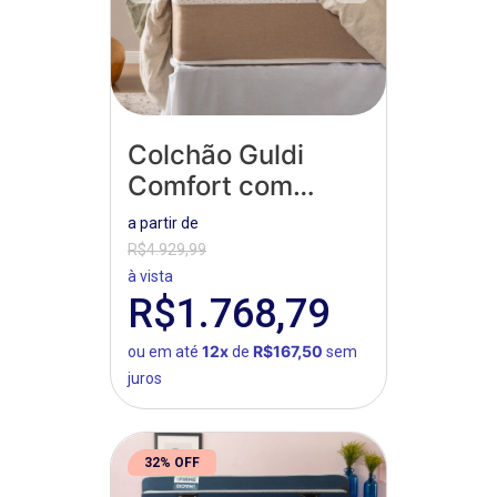
Colchão Guldi
Comfort com
Massageador
a partir de
Quântico
R$4.929,99
à vista
R$1.768,79
12x
R$167,50
ou em até
de
sem
juros
32% OFF