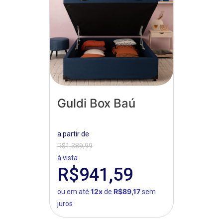
Guldi Box Baú
a partir de
R$1.389,99
à vista
R$941,59
12x
R$89,17
ou em até
de
sem
juros