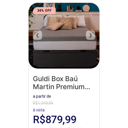
34% OFF
❮
❯
Guldi Box Baú
Martin Premium
Suede
a partir de
R$1.349,99
à vista
R$879,99