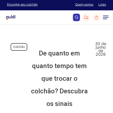
Skip
Encontre seu colchão
Quem somos
Lojas
Menu
to
Men
main
content
search
30 de
junho
Colchão
de
De quanto em
2026
quanto tempo tem
que trocar o
colchão? Descubra
os sinais