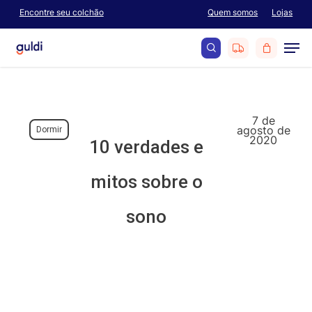
Skip
Encontre seu colchão
Quem somos
Lojas
Menu
to
Men
main
content
search
7 de
agosto de
Dormir
2020
10 verdades e
mitos sobre o
sono