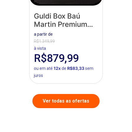
Guldi Box Baú
Martin Premium
Suede
a partir de
R$1.349,99
à vista
R$879,99
12x
R$83,33
ou em até
de
sem
juros
Ver todas as ofertas