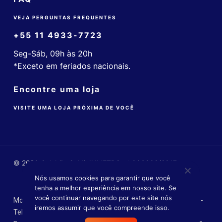
VEJA PERGUNTAS FREQUENTES
+55 11 4933-7723
Seg-Sáb, 09h às 20h
*Exceto em feriados nacionais.
Encontre uma loja
VISITE UMA LOJA PRÓXIMA DE VOCÊ
© 2026 Colchão Guldi. INMETRO nº 006608/2017
Nós usamos cookies para garantir que você
tenha a melhor experiência em nosso site. Se
você continuar navegando por este site nós
Mobly Comércio Varejista Ltda. - CNPJ: 14.055.516/0004-90 -
iremos assumir que você compreende isso.
Tel.: (11) 4933-0341