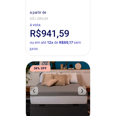
a partir de
R$1.389,99
à vista
R$941,59
12x
R$89,17
ou em até
de
sem
juros
34% OFF
❮
❯