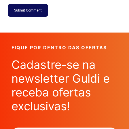
FIQUE POR DENTRO DAS OFERTAS
Cadastre-se na
newsletter Guldi e
receba ofertas
exclusivas!