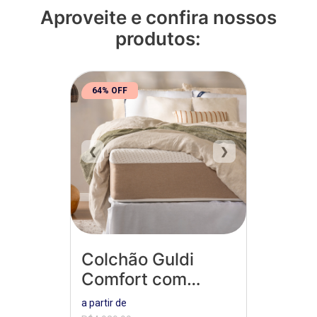
Aproveite e confira nossos
produtos:
64% OFF
❮
❯
Colchão Guldi
Comfort com
Massageador
a partir de