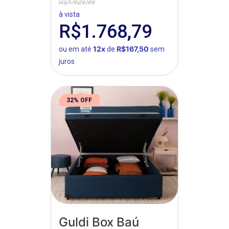
Quântico
R$4.929,99
à vista
R$1.768,79
12x
R$167,50
ou em até
de
sem
juros
32% OFF
Guldi Box Baú