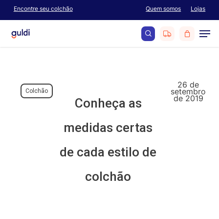
Skip
Encontre seu colchão
Quem somos
Lojas
Menu
to
Men
main
content
search
26 de
setembro
Colchão
de 2019
Conheça as
medidas certas
de cada estilo de
colchão