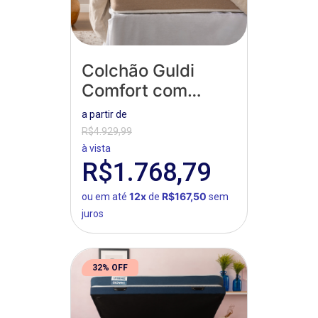
Colchão Guldi
Comfort com
Massageador
a partir de
Quântico
R$4.929,99
à vista
R$1.768,79
12x
R$167,50
ou em até
de
sem
juros
32% OFF