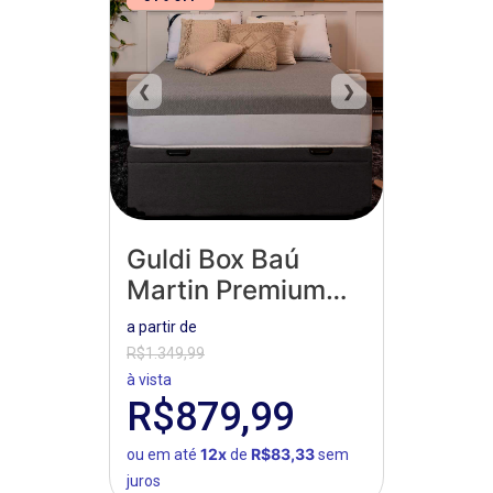
❮
❯
Guldi Box Baú
Martin Premium
Suede
a partir de
R$1.349,99
à vista
R$879,99
12x
R$83,33
ou em até
de
sem
juros