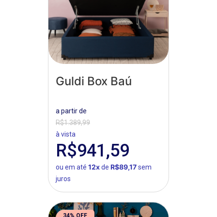
Guldi Box Baú
a partir de
R$1.389,99
à vista
R$941,59
12x
R$89,17
ou em até
de
sem
juros
34% OFF