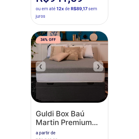
12x
R$89,17
ou em até
de
sem
juros
34% OFF
❮
❯
Guldi Box Baú
Martin Premium
Suede
a partir de