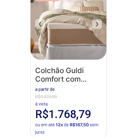
❮
❯
Colchão Guldi
Comfort com
Massageador
a partir de
Quântico
R$4.929,99
à vista
R$1.768,79
12x
R$167,50
ou em até
de
sem
juros