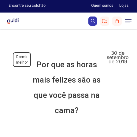
Skip
Encontre seu colchão
Quem somos
Lojas
Menu
to
Men
main
content
search
30 de
setembro
Dormir
de 2019
Por que as horas
melhor
mais felizes são as
que você passa na
cama?