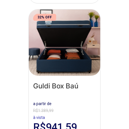
32% OFF
Guldi Box Baú
a partir de
R$1.389,99
à vista
R$941,59