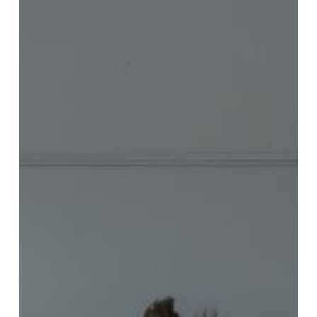
mais
sobre
essa
prática