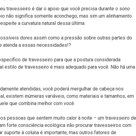
seu travesseiro é dar o apoio que você precisa durante o sono
io não significa somente aconchego, mas sim um alinhamento
speite a curvatura natural dessa última.
r possíveis dores assim como a pressão sobre outras partes do
que atenda a essas necessidades!?
específico de travesseiro para que a postura considerada
ual estilo de travesseiro é mais adequado para você. Não há uma
damente atendidas, você poderá mergulhar de cabeça nos
al, existem inúmeras variáveis, como materiais e tamanhos, em
quele que combina melhor com você.
mos pessoas que sentem muito calor à noite – um travesseiro d
m forte consciência ecológica irão procurar travesseiros com
r suporte à coluna é importante, mas outros fatores de