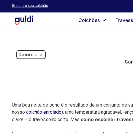
Skip
Encontre seu colchão
to
main
Colchões
Travess
content
Dormir melhor
Com
Uma boa noite de sono é o resultado de um conjunto de va
nosso
colchão enrolado
), uma temperatura agradável, lenç
como escolher traves
claro! – o travesseiro certo. Mas