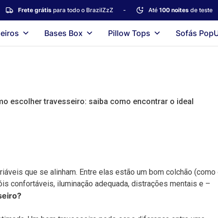
Frete grátis
para todo o BrazilZzZ
-
Até
100 noites
de teste
eiros
Bases Box
Pillow Tops
Sofás Pop
o escolher travesseiro: saiba como encontrar o ideal
riáveis que se alinham. Entre elas estão um bom colchão (como
óis confortáveis, iluminação adequada, distrações mentais e –
seiro?