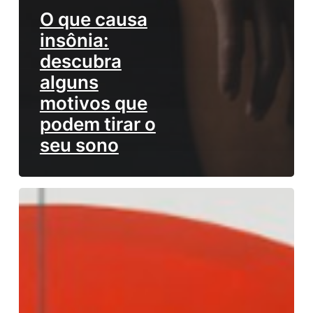
O que causa
insônia:
descubra
alguns
motivos que
podem tirar o
seu sono
Veja
dicas
para
saber
como
parar
de
roncar