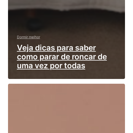
Dormir melhor
Veja dicas para saber
como parar de roncar de
uma vez por todas
Significado
dos
sonhos:
como
entender
melhor