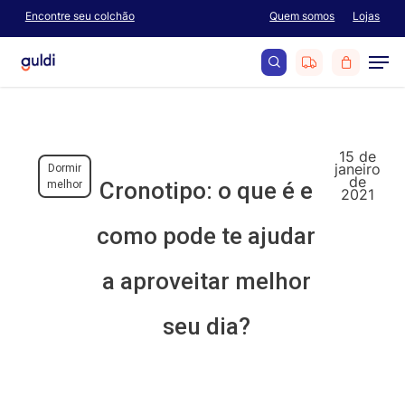
Skip
Encontre seu colchão
Quem somos
Lojas
Menu
to
Men
main
content
search
15 de
janeiro
Dormir
de
Cronotipo: o que é e
melhor
2021
como pode te ajudar
a aproveitar melhor
seu dia?