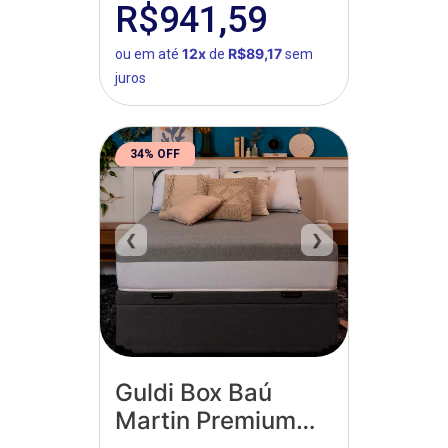
R$941,59
12x
R$89,17
ou em até
de
sem
juros
34% OFF
❮
❯
Guldi Box Baú
Martin Premium