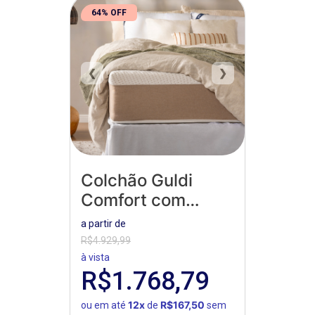
64% OFF
❮
❯
Colchão Guldi
Comfort com
Massageador
a partir de
Quântico
R$4.929,99
à vista
R$1.768,79
12x
R$167,50
ou em até
de
sem