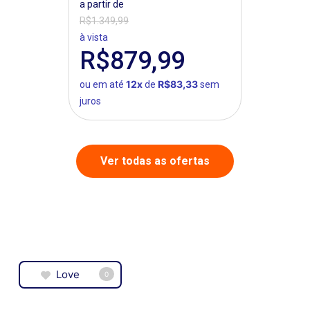
Suede
a partir de
R$1.349,99
à vista
R$879,99
12x
R$83,33
ou em até
de
sem
juros
Ver todas as ofertas
Love
0